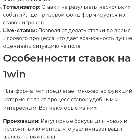
Тотализатор:
Ставки на результаты нескольких
событий, где призовой фонд формируется из
ставок игроков.
Live-ставки:
Позволяют делать ставки во время
игрового процесса, что дает возможность лучше
оценивать ситуацию на поле.
Особенности ставок на
1win
Платформа 1win предлагает множество функций,
которые делают процесс ставок удобным и
интересным. Вот некоторые из них:
Промоакции:
Регулярные бонусы для новых и
постоянных клиентов, что увеличивает ваши
шансы на выигрыш.