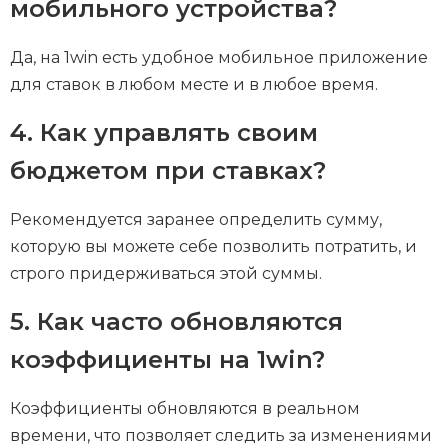
мобильного устройства?
Да, на 1win есть удобное мобильное приложение
для ставок в любом месте и в любое время.
4. Как управлять своим
бюджетом при ставках?
Рекомендуется заранее определить сумму,
которую вы можете себе позволить потратить, и
строго придерживаться этой суммы.
5. Как часто обновляются
коэффициенты на 1win?
Коэффициенты обновляются в реальном
времени, что позволяет следить за изменениями